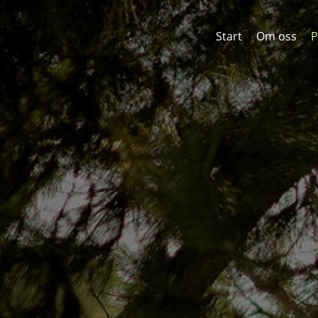
Start
Om oss
P