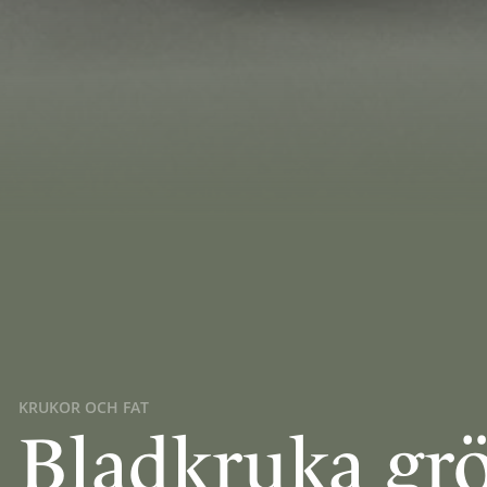
KRUKOR OCH FAT
Bladkruka grö