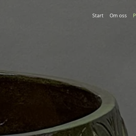
Start
Om oss
P