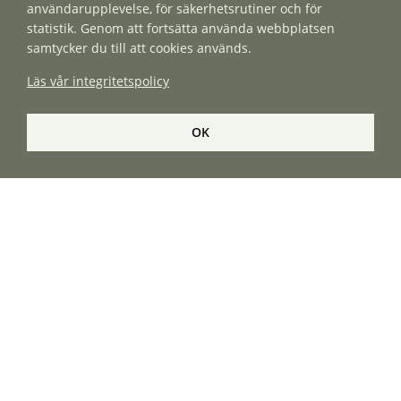
användarupplevelse, för säkerhetsrutiner och för
statistik. Genom att fortsätta använda webbplatsen
BLI ÅTERFÖRSÄLJARE
samtycker du till att cookies används.
Läs vår integritetspolicy
OK
Apelgren Kransar & Grönt AB
Trädgårdshallen
Producentvägen 12B