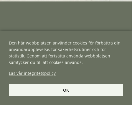
Den här webbplatsen använder cookies för förbättra din
användarupplevelse, för säkerhetsrutiner och för
Handla med oss! Som återförsäljare kan
statistik. Genom att fortsätta använda webbplatsen
du handla med oss, logga in i
samtycker du till att cookies används.
webbshoppen för att se priser och
Läs vår integritetspolicy
lagerstatus och beställa.
OK
BLI ÅTERFÖRSÄLJARE