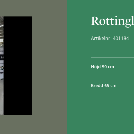
Rotting
Artikelnr: 401184
Höjd 50 cm
Bredd 65 cm