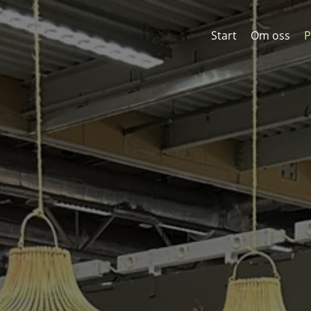
Start
Om oss
P